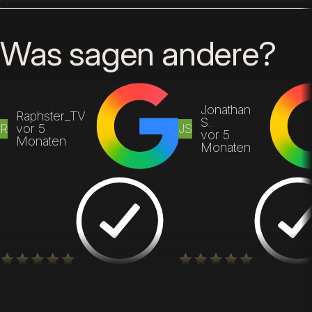
Was sagen andere?
Jonathan
Raphster_TV
S.
R
vor 5
JS
vor 5
Monaten
Monaten
Eine tolle Performance. Es hat
Eine beeindruckende, z